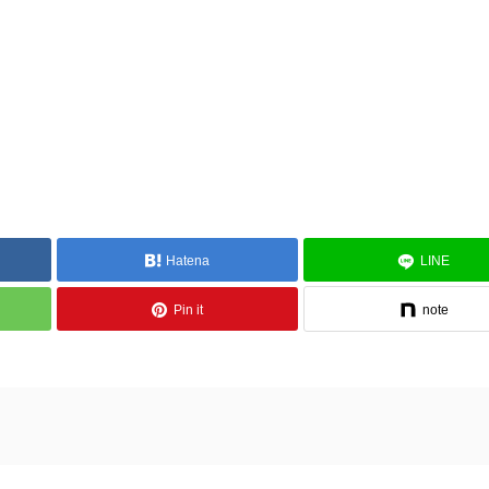
Hatena
LINE
Pin it
note