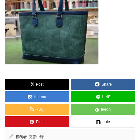
Post
Share
Hatena
LINE
RSS
feedly
Pin it
note
投稿者:
克彦中野