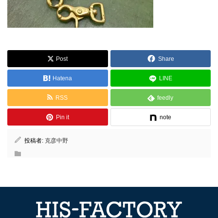
Post
Share
Hatena
LINE
RSS
feedly
Pin it
note
投稿者:
克彦中野