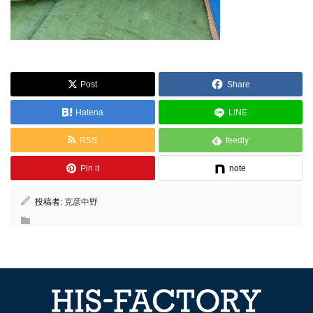
Post
Share
Hatena
LINE
RSS
feedly
Pin it
note
投稿者:
克彦中野