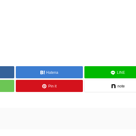
Hatena
LINE
Pin it
note