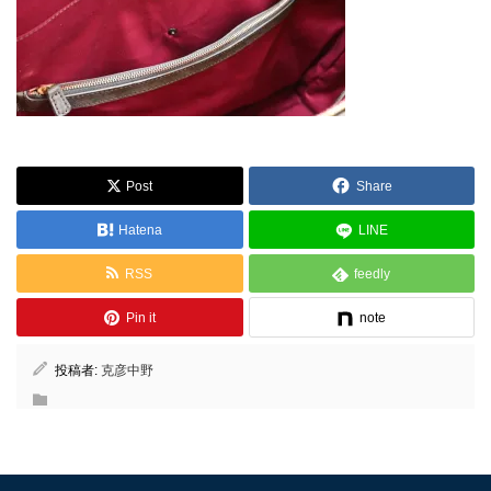
Post
Share
Hatena
LINE
RSS
feedly
Pin it
note
投稿者:
克彦中野