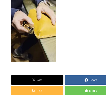
Post
Share
RSS
feedly