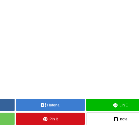
Hatena
LINE
Pin it
note