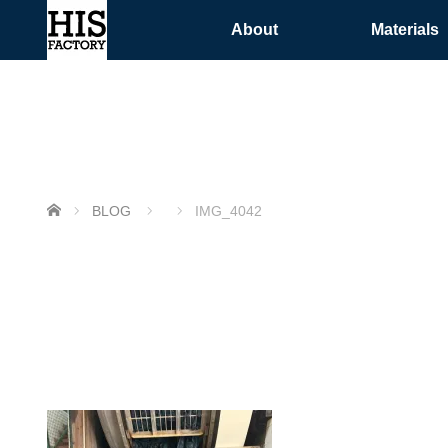
About
Materials
ホーム
BLOG
IMG_4042