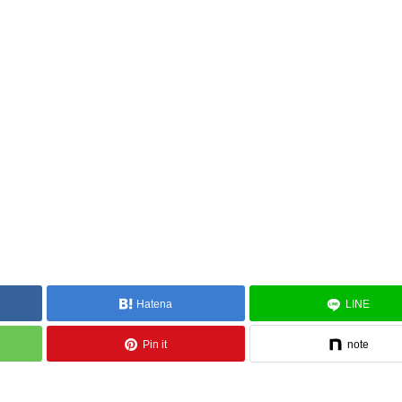
Hatena
LINE
Pin it
note