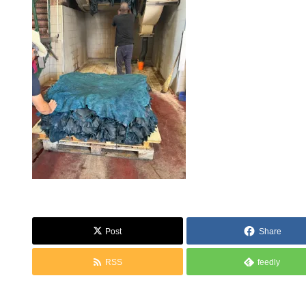
Post
Share
RSS
feedly