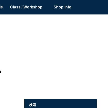
de
Class / Workshop
Shop Info
A
検索