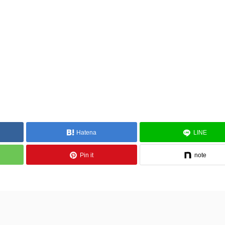
Hatena
LINE
Pin it
note