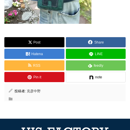
Post
Share
Hatena
LINE
RSS
feedly
Pin it
note
投稿者:
克彦中野