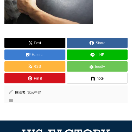
Post
Share
Hatena
LINE
RSS
feedly
Pin it
note
投稿者:
克彦中野