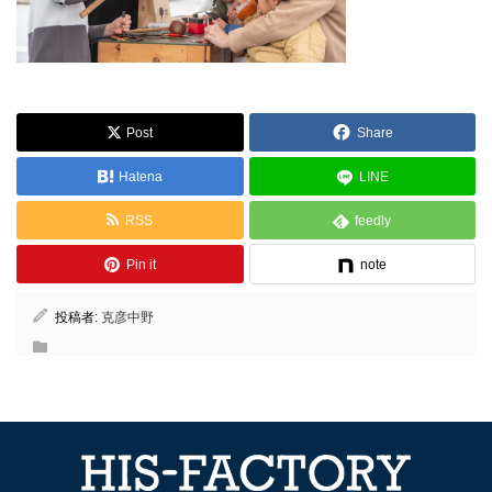
Post
Share
Hatena
LINE
RSS
feedly
Pin it
note
投稿者:
克彦中野