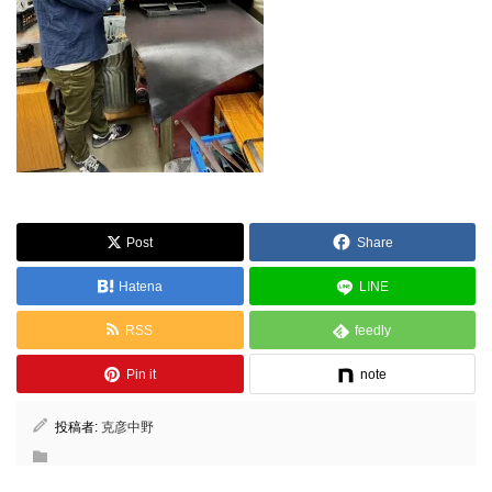
Post
Share
Hatena
LINE
RSS
feedly
Pin it
note
投稿者:
克彦中野