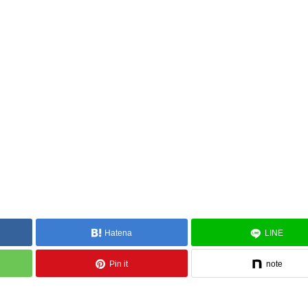
Hatena
LINE
Pin it
note