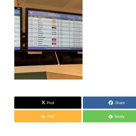
Post
Share
RSS
feedly