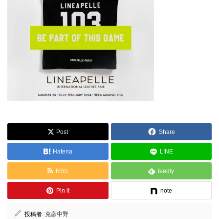
Post
Share
Hatena
LINE
RSS
feedly
Pin it
note
投稿者:
克彦中野