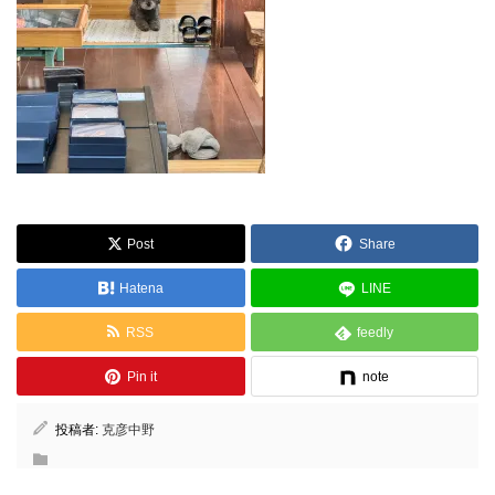
Post
Share
Hatena
LINE
RSS
feedly
Pin it
note
投稿者:
克彦中野