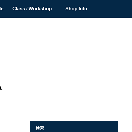
de
Class / Workshop
Shop Info
A
検索