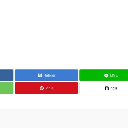
Hatena
LINE
Pin it
note