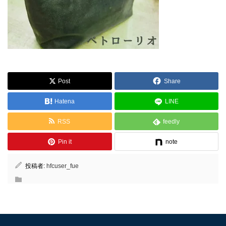
Post
Share
Hatena
LINE
RSS
feedly
Pin it
note
投稿者:
hfcuser_fue