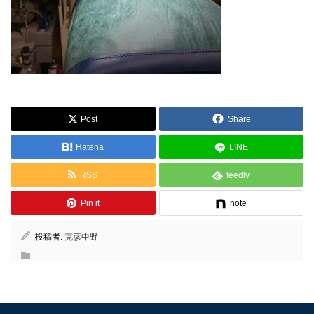
Post
Share
Hatena
LINE
RSS
feedly
Pin it
note
投稿者:
克彦中野