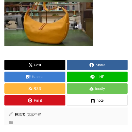
Post
Share
Hatena
LINE
RSS
feedly
Pin it
note
投稿者:
克彦中野