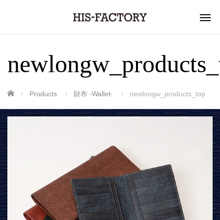
newlongw_products_
ホーム
Products
財布 -Wallet-
newlongw_products_top