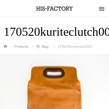
170520kuriteclutch0
ホーム
Products
鞄 -Bag-
170520kuriteclutch001