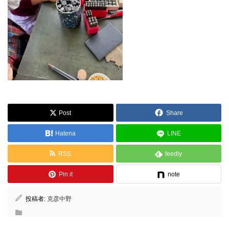
Post
Share
Hatena
LINE
RSS
feedly
Pin it
note
投稿者:
克彦中野